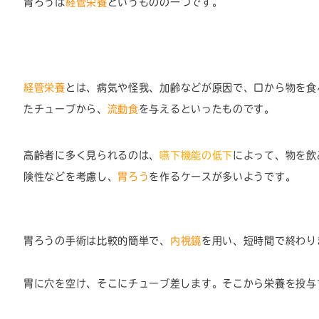
胃ろうは
経管栄養
というものの一つです。
経管栄養
とは、病気や怪我、加齢などが原因で、口から物を食
たチューブから、
流動食
を与えるといったものです。
高齢者に多く見られるのは、
嚥下機能の低下
によって、物を飲
険性などを考慮し、
胃ろう
を作るケースが多いようです。
胃ろうの手術は比較的簡単で、
内視鏡
を用い、短時間で終わり
胃に穴を空け、そこにチューブ差します。そこから栄養を投与